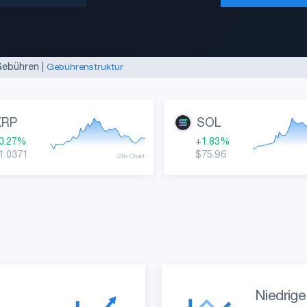
re Karriere
-Mail angeben
|
Anmelden
 Gebühren
|
Gebührenstruktur
n Performer!
|
Live-Preise
 Metriken!
|
Münzspezifikationen
re Karriere
XRP
SOL
0.27%
+1.83%
1.0371
$75.96
24h-Chart
Niedrig