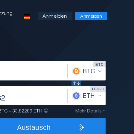
ützung
Anmelden
Anmelden
BTC
BTC
ERC20
ETH
BTC = 33.82289 ETH
Mehr Details
Austausch