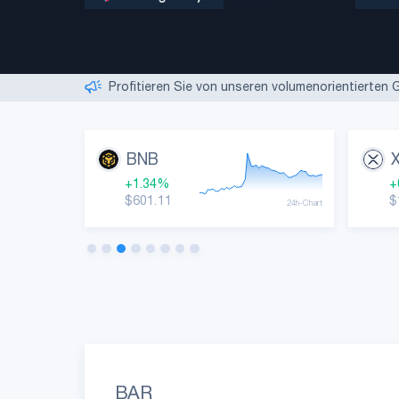
Wir stellen Supportmitarbeiter ein!
|
Starten Sie Ih
Erstellen Sie ein Konto, indem Sie einfach eine E
Profitieren Sie von unseren volumenorientierten
Beobachten Sie Marktbewegungen und die beste
Nützliche Einblicke, Indikatoren und verschiedene
Wir stellen Supportmitarbeiter ein!
|
Starten Sie Ih
BNB
+1.34%
+
$601.11
$
24h-Chart
24h-Chart
BAR