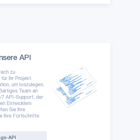
unsere API
fach zu
für Ihr Projekt.
tion, um loszulegen,
oßartiges Team an
4/7 API-Support, der
den Entwicklern
lten Sie Ihre
 Ihre Fortschritte
ngs-API