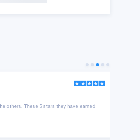
SK
he others. These 5 stars they have earned
Sup
con
ne