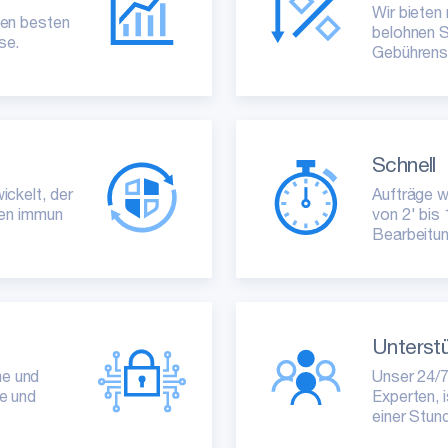
Wir bieten
den besten
belohnen S
se.
Gebührenstr
Schnell
ickelt, der
Aufträge w
nen immun
von 2' bis 
Bearbeitun
Unterst
me und
Unser 24/
e und
Experten, 
einer Stun