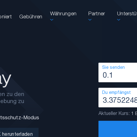
Währungen
Partner
Unterst
oniert
Gebühren
Sie senden
Du empfängst
en zu den
gebung zu
Aktueller Kurs:
1 
tätsschutz-Modus
 herunterladen