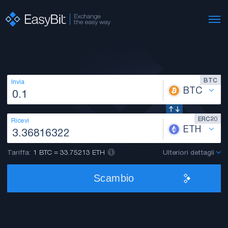
BTC
Invia
BTC
ERC20
Ricevi
ETH
Tariffa:
1 BTC = 33.75213 ETH
Ulteriori dettagli
Scambio