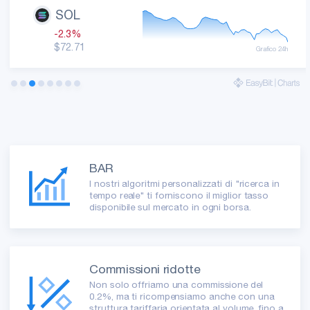
moneta
SOL
Stiamo assumendo agenti di supporto!
|
Inizia la tua carriera
-2.3%
$72.71
Grafico 24h
BAR
I nostri algoritmi personalizzati di "ricerca in
tempo reale" ti forniscono il miglior tasso
disponibile sul mercato in ogni borsa.
Commissioni ridotte
Non solo offriamo una commissione del
0.2%, ma ti ricompensiamo anche con una
struttura tariffaria orientata al volume, fino a