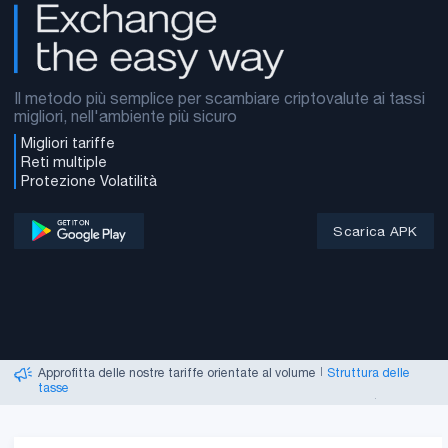
Il metodo più semplice per scambiare criptovalute ai tassi
migliori, nell'ambiente più sicuro
Migliori tariffe
Reti multiple
Protezione Volatilità
Scarica APK
Stiamo assumendo agenti di supporto!
|
Inizia la tua carriera
Crea un account semplicemente fornendo un'email
|
Iscriviti
Approfitta delle nostre tariffe orientate al volume
|
Struttura delle
tasse
Monitora i movimenti di mercato e le migliori performance!
|
Prezzi in
diretta
Approfondimenti utili, indicatori e metriche varie!
|
Specifiche della