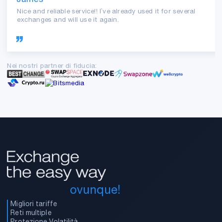
Nice and reliable service!! I`ve already used it for several
exchanges and will use it again.
Nei nostri partner di fiducia:
ovunque!
Migliori tariffe
Reti multiple
Protezione Volatilità