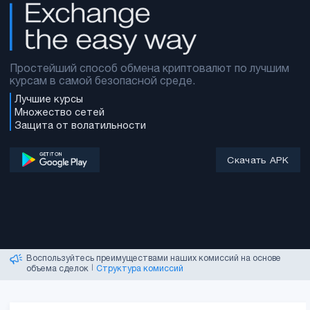
Простейший способ обмена криптовалют по лучшим
курсам в самой безопасной среде.
Лучшие курсы
Множество сетей
Защита от волатильности
Скачать APK
Мы набираем агентов поддержки!
|
Начните карьеру
Создайте учетную запись, просто указав e-mail
|
Регистрация
Воспользуйтесь преимуществами наших комиссий на основе
объема сделок
|
Структура комиссий
Следите за движениями рынка и самыми прибыльными
активами!
|
Текущие цены
Полезные инсайты, индикаторы и метрики!
|
Параметры монет