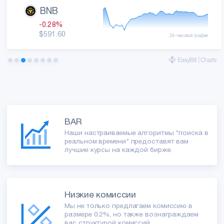
BNB
Мы набираем агентов поддержки!
|
Начните карьеру
-0.28%
$591.60
24-часовой график
BAR
Наши настраиваемые алгоритмы "поиска в
реальном времени" предоставят вам
лучшие курсы на каждой бирже.
Низкие комиссии
Мы не только предлагаем комиссию в
размере 0.2%, но также вознаграждаем
вас структурой комиссий,