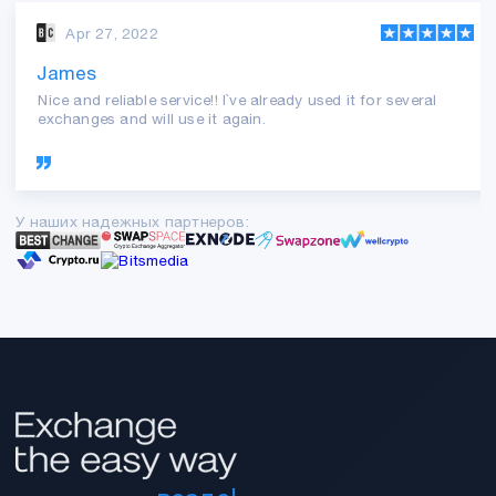
Apr 27, 2022
James
Nice and reliable service!! I`ve already used it for several
exchanges and will use it again.
У наших надежных партнеров: