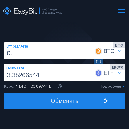
BTC
Отправляете
BTC
ERC20
Получаете
ETH
Курс:
1 BTC = 33.89744 ETH
Подробнее
Обменять