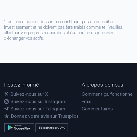
*Les indicateurs ci-dessus ne constituent pas un conseil en
investissement et ne doivent pas être traités comme tel. Veuillez
effectuer vos propres recherches et évaluer les risques avant
d'échanger vos actifs.
Restez informé
A propos de nous
Suivez-nous sur X
Comment ça fonctionne
Suivez-nous sur Instagram
Frais
Suivez-nous sur Telegram
Commentaires
Donnez votre avis sur Trustpilot
Télécharger APK