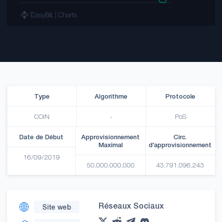
Type
Algorithme
Protocole
COIN
-
PoS
Date de Début
Approvisionnement
Circ.
Maximal
d'approvisionnement
16/09/2019
50,000,000,000
43,791,096,243
Réseaux Sociaux
Site web