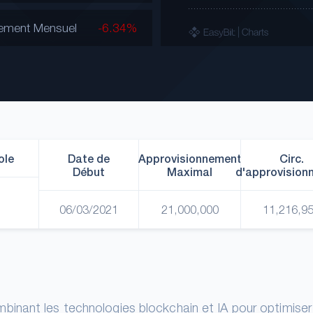
ement Mensuel
-6.34%
ole
Date de
Approvisionnement
Circ.
Début
Maximal
d'approvision
06/03/2021
21,000,000
11,216,9
inant les technologies blockchain et IA pour optimiser 