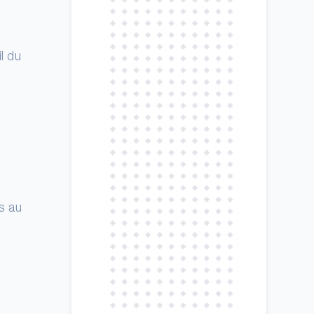
l du
s au