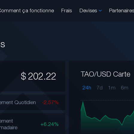
Comment ça fonctionne
Frais
Devises
Partenaire
es
TAO/USD Carte
$
202.22
24h
7d
1m
6m
ment Quotidien
-2.57%
ement
+6.24%
madaire