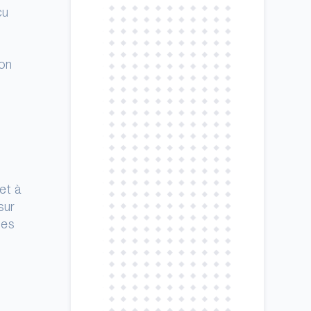
çu
son
et à
sur
des