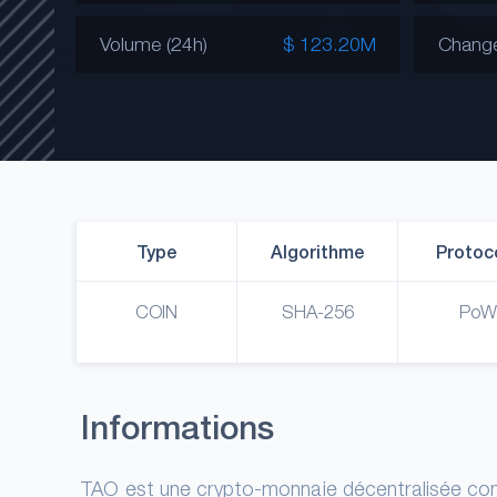
Volume (24h)
$ 123.20M
Chang
Type
Algorithme
Protoc
COIN
SHA-256
PoW
Informations
TAO est une crypto-monnaie décentralisée comb