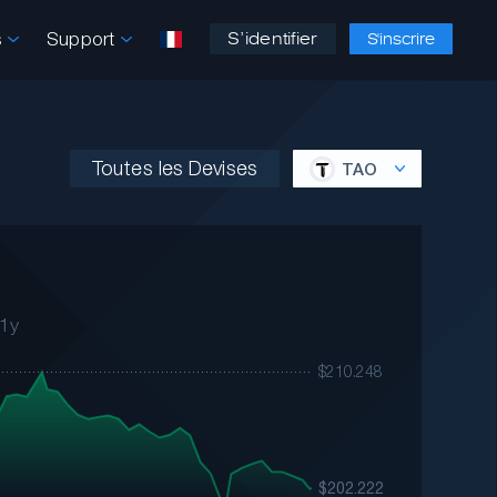
s
Support
S’identifier
S'inscrire
Toutes les Devises
TAO
1y