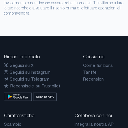
investimento e non devono essere trattati come tali. Ti invitiamo a fare
le tue ricerche e a valutare il rischio prima di effettuare operazioni di
compravendita.
Rimani informato
Chi siamo
Seguici su X
Come funziona
Seguici su Instagram
Tariffe
Seguici su Telegram
Recensioni
Recensiscici su Trustpilot
Scarica APK
Caratteristiche
Collabora con noi
Scambio
Integra la nostra API