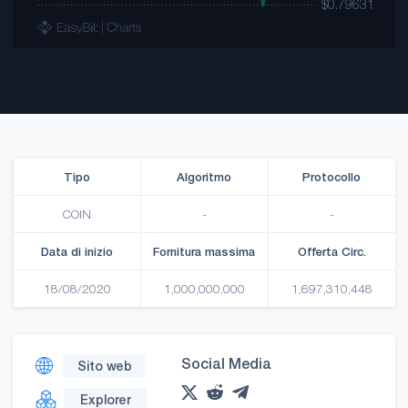
Tipo
Algoritmo
Protocollo
COIN
-
-
Data di inizio
Fornitura massima
Offerta Circ.
18/08/2020
1,000,000,000
1,697,310,448
Social Media
Sito web
Explorer