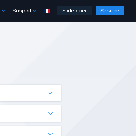
s
Support
S’identifier
S'inscrire
 les frais les plus bas
remière place dans les
e de montants reçus,
perts en marketing, de