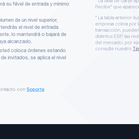
* La tasa de canje ap
rá su Nivel de entrada y mínimo
Recibe" que aparece
* La tabla anterior i
lumen de un nivel superior,
empresa cobra por l
endrás el nivel de entrada
transacción, pueden
iente, lo mantendrá o bajará de
distintos ESP, las r
haya alcanzado.
del mercado, por ej
consulte nuestro
Té
 usted coloca órdenes estando
e invitados, se aplica el nivel
 de Mike es 2M USDT y ha
contacto con
Soporte
a las 00:00 UTC, el volumen de
tendrá el nivel 3.
á degradado al nivel 2 en