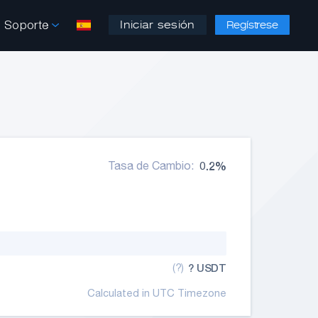
Soporte
Iniciar sesión
Regístrese
Tasa de Cambio:
0.2%
(?)
? USDT
Calculated in UTC Timezone