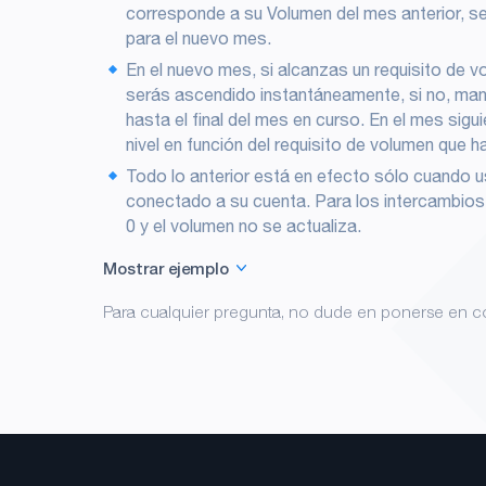
corresponde a su Volumen del mes anterior, se
para el nuevo mes.
En el nuevo mes, si alcanzas un requisito de vo
serás ascendido instantáneamente, si no, mant
hasta el final del mes en curso. En el mes sigu
nivel en función del requisito de volumen que 
Todo lo anterior está en efecto sólo cuando
conectado a su cuenta. Para los intercambios d
0 y el volumen no se actualiza.
Mostrar ejemplo
A finales de enero, el volumen de intercambio
Para cualquier pregunta, no dude en ponerse en 
alcanzado el Nivel 3. El primer día de febrero, 
intercambio de Mike volverá a ser cero pero man
Dentro de Febrero
- Si Mike alcanza el volumen de 100K USDT, ser
marzo.