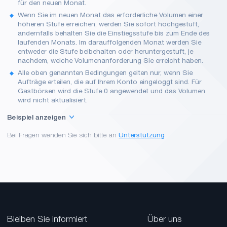
für den neuen Monat.
Wenn Sie im neuen Monat das erforderliche Volumen einer
höheren Stufe erreichen, werden Sie sofort hochgestuft,
andernfalls behalten Sie die Einstiegsstufe bis zum Ende des
laufenden Monats. Im darauffolgenden Monat werden Sie
entweder die Stufe beibehalten oder heruntergestuft, je
nachdem, welche Volumenanforderung Sie erreicht haben.
Alle oben genannten Bedingungen gelten nur, wenn Sie
Aufträge erteilen, die auf Ihrem Konto eingeloggt sind. Für
Gastbörsen wird die Stufe 0 angewendet und das Volumen
wird nicht aktualisiert.
Beispiel anzeigen
Ende Januar beträgt Mikes Börsenvolumen 2M USDT und hat Level 3
Bei Fragen wenden Sie sich bitte an
Unterstützung
erreicht. Am ersten Februartag um 00:00 UTC wird Mikes
Börsenvolumen auf Null zurückgesetzt, aber er behält den Level 3
bei..
Im Februar
- Wenn Mike das Volumen von 100K USDT erreicht, wird er im März
auf Level 2 herabgestuft.
- Wenn Mike das Volumen von 1M USDT erreicht, wird er im März
Bleiben Sie informiert
Über uns
das Level 3 beibehalten.