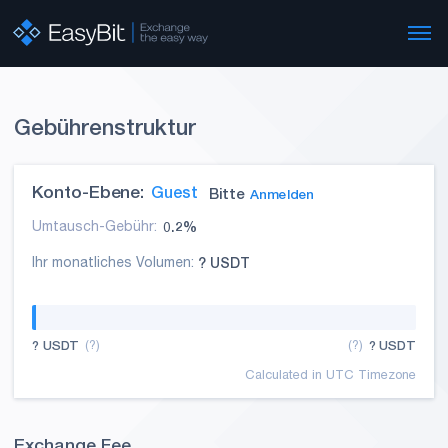
Gebührenstruktur
Konto-Ebene:
Guest
Bitte
Anmelden
Umtausch-Gebühr:
0.2%
Ihr monatliches Volumen:
? USDT
? USDT
(?)
(?)
? USDT
Calculated in UTC Timezone
Exchange Fee