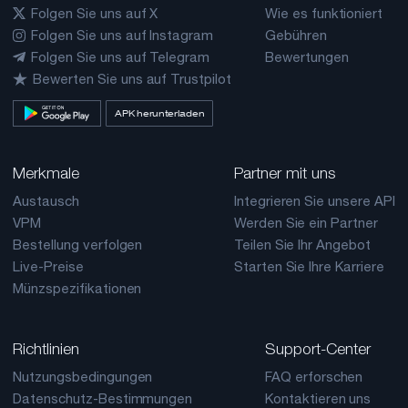
(In den oben genannten Fällen wird Mike mit einer 0.14%-Gebühr für
Folgen Sie uns auf X
Wie es funktioniert
alle seine Börsen im Februar belastet, was der entsprechenden
Folgen Sie uns auf Instagram
Gebühren
Gebühr für Level 3 entspricht).
Folgen Sie uns auf Telegram
Bewertungen
- Wenn Mike das Volumen von 10M USDT erreicht, wird er sofort auf
Bewerten Sie uns auf Trustpilot
das Level 4 hochgestuft (danach wird ihm eine 0.12% Gebühr
berechnet, die der entsprechenden Gebühr für das Level 4 entspricht)
APK herunterladen
und er wird dieses Level im März behalten.
Merkmale
Partner mit uns
Austausch
Integrieren Sie unsere API
VPM
Werden Sie ein Partner
Bestellung verfolgen
Teilen Sie Ihr Angebot
Live-Preise
Starten Sie Ihre Karriere
Münzspezifikationen
Richtlinien
Support-Center
Nutzungsbedingungen
FAQ erforschen
Datenschutz-Bestimmungen
Kontaktieren uns