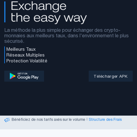
La méthode la plus simple pour échanger des crypto-
monnaies aux meilleurs taux, dans l'environnement le plus
sécurisé.
Meilleurs Taux
Réseaux Multiples
Protection Volatilité
Télécharger APK
Nous recrutons des agents de support !
|
Commencez votre carrière
Créez un compte en fournissant simplement un e-mail
|
S'inscrire
Bénéficiez de nos tarifs axés sur le volume
|
Structure des Frais
Suivez les mouvements du marché et les meilleures
performances!
|
Prix en Direct