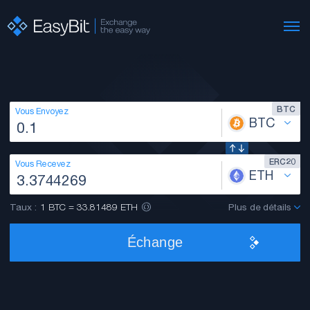
BTC
Vous Envoyez
BTC
ERC20
Vous Recevez
ETH
Taux :
1 BTC = 33.81489 ETH
Plus de détails
Échange