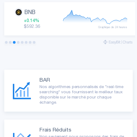
Des informations utiles, des indicateurs et diverses
métriques!
|
Spécifications des monnaies
BNB
Nous recrutons des agents de support !
|
Commencez votre carrière
+0.14%
$592.36
Graphique de 24 heures
BAR
Nos algorithmes personnalisés de "real-time
searching" vous fournissent le meilleur taux
disponible sur le marché pour chaque
échange.
Frais Réduits
Non seulement nous proposons des frais de