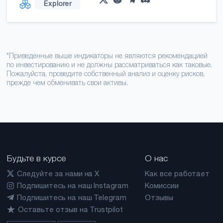
Explorer
*Приведенные выше индикаторы не являются рекомендацией
по инвестированию и не должны рассматриваться как таковые.
Пожалуйста, проведите собственный анализ и оценку рисков,
прежде чем обменивать свои активы.
Будьте в курсе
О нас
Следуйте за нами на X
Как все работает
Подпишитесь на наш Instagram
Комиссии
Подпишитесь на наш Telegram
Отзывы
Оставьте отзыв на Trustpilot