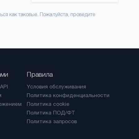
ся как таковые. Пожалуйста, проведите
ами
Правила
API
Yсловия обслуживания
м
Политика конфиденциальности
ожением
Политика cookie
Политика ПОД/ФТ
Политика запросов