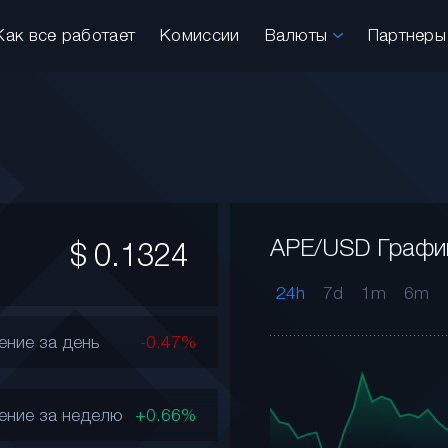
Как все работает
Комиссии
Валюты
Партнер
APE/USD Графи
$
0.1324
24h
7d
1m
6m
ение за день
-0.47%
ение за неделю
+0.66%