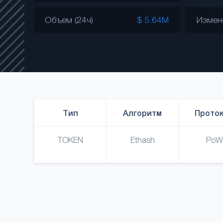
Объем (24ч)
$ 5.64M
Измен
Тип
Алгоритм
Прото
TOKEN
Ethash
PoW