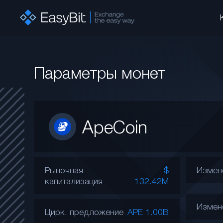
Параметры монет
ApeCoin
Рыночная
$
Измен
капитализация
132.42M
Измен
Цирк. предложение
APE 1.00B