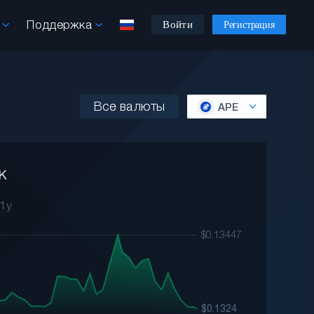
ы
Поддержка
Войти
Регистрация
Все валюты
APE
к
1y