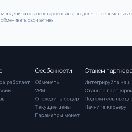
мендацией по инвестированию и не должны рассматривать
 обменивать свои активы.
с
Особенности
Станем партнер
все работает
Обменять
Интегрируйте наш 
ссии
VPM
Станьте партнеро
вы
Отследить ордер
Поделитесь предл
Текущие цены
Начните карьеру
Параметры монет