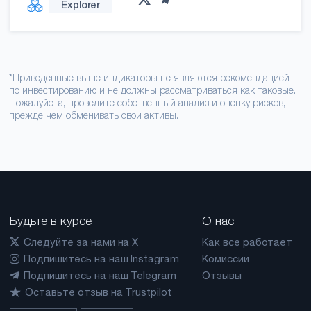
Explorer
*Приведенные выше индикаторы не являются рекомендацией
по инвестированию и не должны рассматриваться как таковые.
Пожалуйста, проведите собственный анализ и оценку рисков,
прежде чем обменивать свои активы.
Будьте в курсе
О нас
Следуйте за нами на X
Как все работает
Подпишитесь на наш Instagram
Комиссии
Подпишитесь на наш Telegram
Отзывы
Оставьте отзыв на Trustpilot