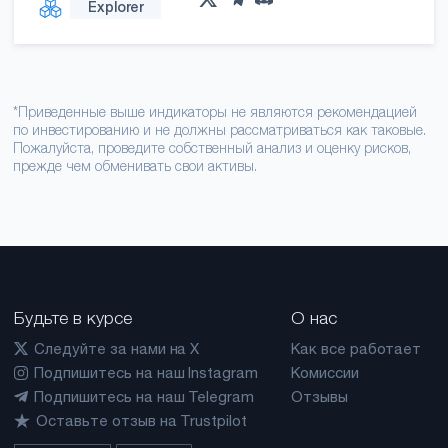
Explorer
*Приведенные выше индикаторы не являются рекомендацией
по инвестированию и не должны рассматриваться как таковые.
Пожалуйста, проведите собственный анализ и оценку рисков,
прежде чем обменивать свои активы.
Будьте в курсе
О нас
Следуйте за нами на X
Как все работает
Подпишитесь на наш Instagram
Комиссии
Подпишитесь на наш Telegram
Отзывы
Оставьте отзыв на Trustpilot