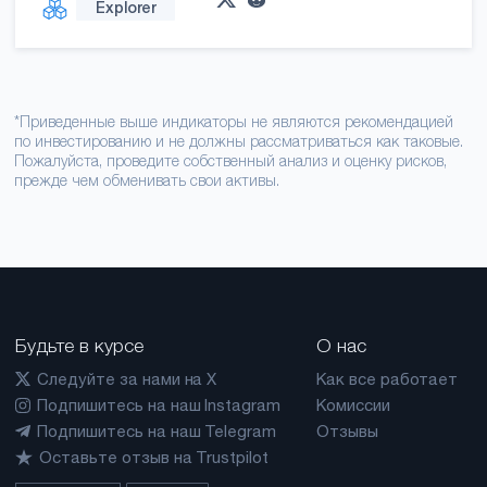
Explorer
*Приведенные выше индикаторы не являются рекомендацией
по инвестированию и не должны рассматриваться как таковые.
Пожалуйста, проведите собственный анализ и оценку рисков,
прежде чем обменивать свои активы.
Будьте в курсе
О нас
Следуйте за нами на X
Как все работает
Подпишитесь на наш Instagram
Комиссии
Подпишитесь на наш Telegram
Отзывы
Оставьте отзыв на Trustpilot