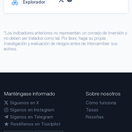
Explorador
*Los indicadores anteriores no representan un consejo de inversión y
no deben ser tratados como tal. Por favor, haga su propia
investigación y evaluación de riesgos antes de intercambiar sus
activos.
Manténgase informado
Sobre nosotros
Síguenos en X
Cómo funciona
Síganos en Instagram
Tasas
Síganos en Telegram
Reseñas
Reséñenos en Trustpilot