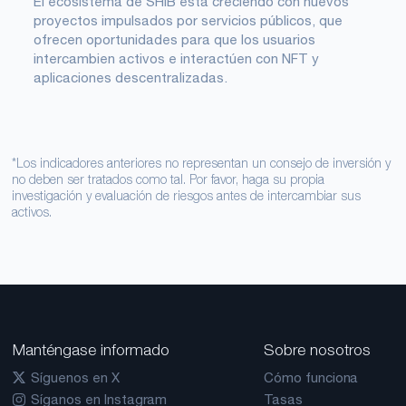
El ecosistema de SHIB está creciendo con nuevos
proyectos impulsados ​​por servicios públicos, que
ofrecen oportunidades para que los usuarios
intercambien activos e interactúen con NFT y
aplicaciones descentralizadas.
*Los indicadores anteriores no representan un consejo de inversión y
no deben ser tratados como tal. Por favor, haga su propia
investigación y evaluación de riesgos antes de intercambiar sus
activos.
Manténgase informado
Sobre nosotros
Síguenos en X
Cómo funciona
Síganos en Instagram
Tasas