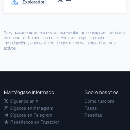
Explorador
*Los indicadores anteriores no representan un consejo de inversión y
no deben ser tratados como tal. Por favor, haga su propia
investigación y evaluación de riesgos antes de intercambiar sus
activos.
Manténgase informado
Sobre nosotros
Síguenos en X
Cómo funciona
Síganos en Instagram
Tasas
Síganos en Telegram
Reseñas
Reséñenos en Trustpilot