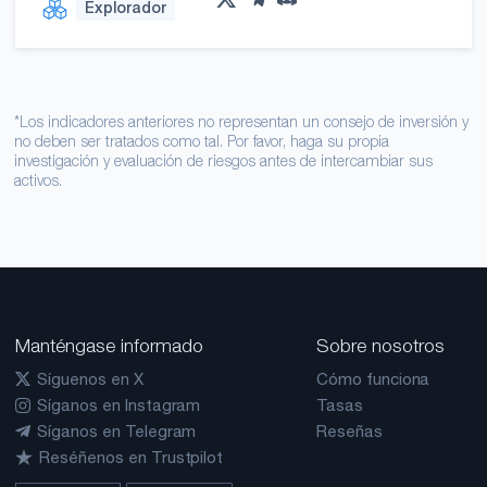
Explorador
*Los indicadores anteriores no representan un consejo de inversión y
no deben ser tratados como tal. Por favor, haga su propia
investigación y evaluación de riesgos antes de intercambiar sus
activos.
Manténgase informado
Sobre nosotros
Síguenos en X
Cómo funciona
Síganos en Instagram
Tasas
Síganos en Telegram
Reseñas
Reséñenos en Trustpilot