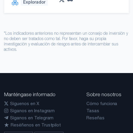
Explorador
*Los indicadores anteriores no representan un consejo de inversión y
no deben ser tratados como tal. Por favor, haga su propia
investigación y evaluación de riesgos antes de intercambiar sus
activos.
Manténgase informado
Sobre nosotros
Síguenos en X
Cómo funciona
Síganos en Instagram
Tasas
Síganos en Telegram
Reseñas
Reséñenos en Trustpilot