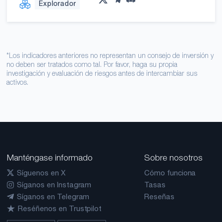
Explorador
*Los indicadores anteriores no representan un consejo de inversión y
no deben ser tratados como tal. Por favor, haga su propia
investigación y evaluación de riesgos antes de intercambiar sus
activos.
Manténgase informado
Sobre nosotros
Síguenos en X
Cómo funciona
Síganos en Instagram
Tasas
Síganos en Telegram
Reseñas
Reséñenos en Trustpilot