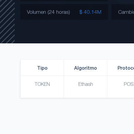
Volumen (24 horas)
$ 40.14M
Cambi
Tipo
Algoritmo
Protoc
TOKEN
Ethash
POS