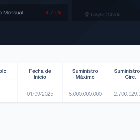
o Mensual
-4.75%
olo
Fecha de
Suministro
Suministro
Inicio
Máximo
Circ.
01/09/2025
8,000,000,000
2,700,029,