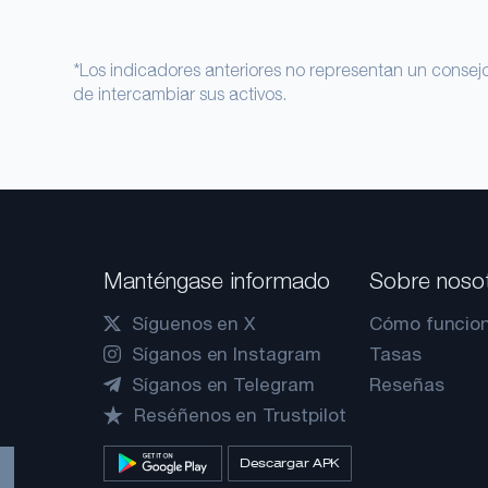
*Los indicadores anteriores no representan un consejo 
de intercambiar sus activos.
Manténgase informado
Sobre noso
Síguenos en X
Cómo funcio
Síganos en Instagram
Tasas
Síganos en Telegram
Reseñas
Reséñenos en Trustpilot
Descargar APK