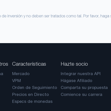
de inversión y no deben ser tratados como tal. Por favor, haga 
tros
Características
Hazte socio
na
Mercado
Integrar nuestra API
VPM
Hágase Afiliado
Orden de Seguimiento
Comparta su propuesta
Precios en Directo
Comience su carrera
Especs de monedas