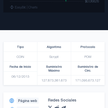
Tipo
Algoritmo
Protocolo
COIN
Scrypt
POW
Fecha de Inicio
Suministro
Suministro de
Máximo
Circ.
06/12/2013
127,873,381,673
171,095,673,127
Redes Sociales
Página web