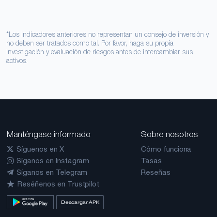
*Los indicadores anteriores no representan un consejo de inversión y
no deben ser tratados como tal. Por favor, haga su propia
investigación y evaluación de riesgos antes de intercambiar sus
activos.
Manténgase informado
Sobre nosotros
Síguenos en X
Cómo funciona
Síganos en Instagram
Tasas
Síganos en Telegram
Reseñas
Reséñenos en Trustpilot
Descargar APK