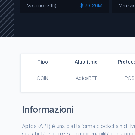
Volume (24h)
$ 23.26M
Variaz
Tipo
Algoritmo
Protoco
COIN
AptosBFT
POS
Informazioni
Aptos (APT) è una piattaforma blockchain di live
scalabilità, sicurezza e aggiornabilità per appli