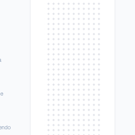
a
ie
tendo