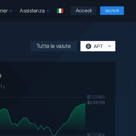
tner
Assistenza
Accedi
Iscriviti
Tutte le valute
APT
o
1y