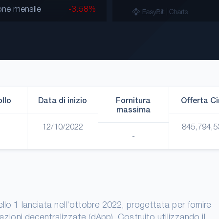
ione mensile
-3.58%
llo
Data di inizio
Fornitura
Offerta Ci
massima
12/10/2022
845,794,5
-
llo 1 lanciata nell'ottobre 2022, progettata per fornire
cazioni decentralizzate (dApp). Costruito utilizzando il