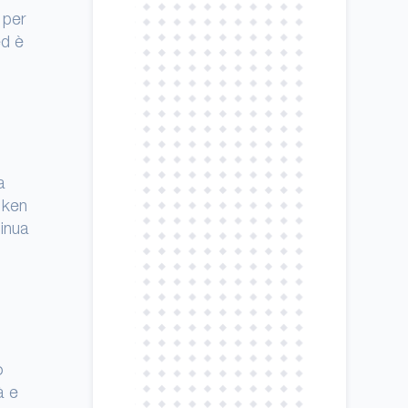
 per
ed è
a
oken
tinua
o
à e