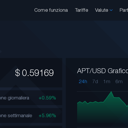
Come funziona
Tariffe
Valute
Par
APT/USD Grafic
$
0.59169
24h
7d
1m
6m
one giornaliera
+0.59%
one settimanale
+5.96%