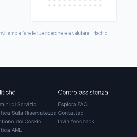
itiamo a fare le tue ricerche e a valutare il rischio
itiche
Centro assistenza
mini di Servizio
Esplora FAQ
itica Sulla Riservatezza
Contattaci
tione dei Cookie
Invia feedback
itica AML