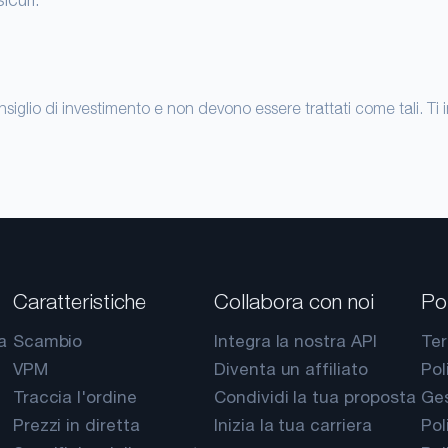
iglio di investimento e non devono essere trattati come tali. Ti inv
Caratteristiche
Collabora con noi
Pol
a
Scambio
Integra la nostra API
Ter
VPM
Diventa un affiliato
Pol
Traccia l'ordine
Condividi la tua proposta
Ges
Prezzi in diretta
Inizia la tua carriera
Pol