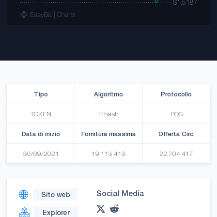
Tipo
Algoritmo
Protocollo
TOKEN
Ethash
POS
Data di inizio
Fornitura massima
Offerta Circ.
30/09/2021
19,113,413
22,704,417
Social Media
Sito web
Explorer