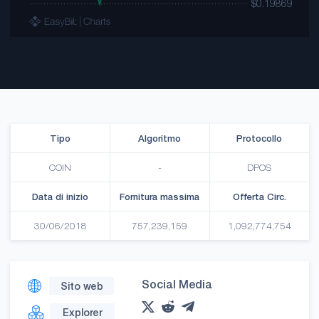
Tipo
Algoritmo
Protocollo
COIN
-
DPOS
Data di inizio
Fornitura massima
Offerta Circ.
30/06/2018
757,239,159
1,092,774,754
Social Media
Sito web
Explorer