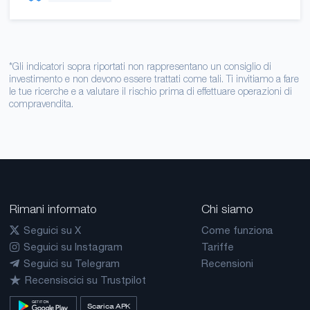
*Gli indicatori sopra riportati non rappresentano un consiglio di
investimento e non devono essere trattati come tali. Ti invitiamo a fare
le tue ricerche e a valutare il rischio prima di effettuare operazioni di
compravendita.
Rimani informato
Chi siamo
Seguici su X
Come funziona
Seguici su Instagram
Tariffe
Seguici su Telegram
Recensioni
Recensiscici su Trustpilot
Scarica APK