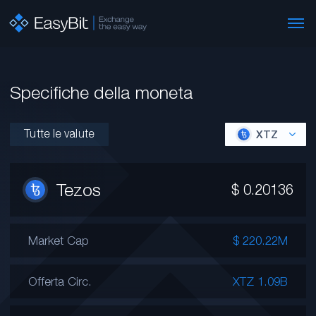
Specifiche della moneta
Tutte le valute
XTZ
Tezos
$
0.20136
Market Cap
$ 220.22M
Offerta Circ.
XTZ 1.09B