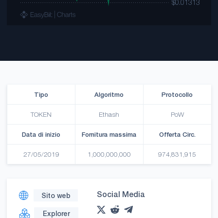
Tipo
Algoritmo
Protocollo
TOKEN
Ethash
PoW
Data di inizio
Fornitura massima
Offerta Circ.
27/05/2019
1,000,000,000
974,831,915
Social Media
Sito web
Explorer