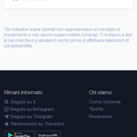
*Gli indicatori sopra riportati non rappresentano un consiglio di
investimento e non devono essere trattati come tali. Ti invitiamo a fare
le tue ricerche e a valutare il rischio prima di effettuare operazioni di
compravendita.
Rimani informato
Chi siamo
Seguici su X
Come funziona
Seguici su Instagram
Tariffe
Seguici su Telegram
Recensioni
Recensiscici su Trustpilot
Scarica APK