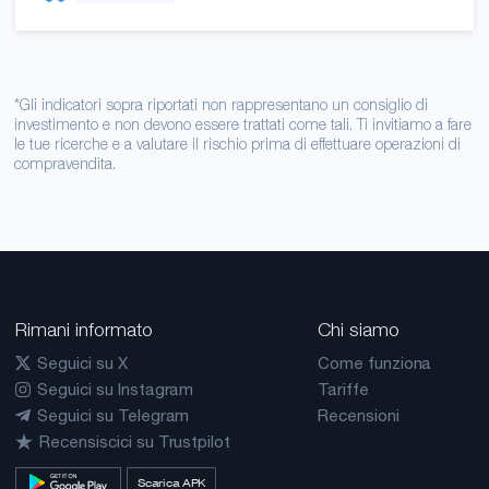
*Gli indicatori sopra riportati non rappresentano un consiglio di
investimento e non devono essere trattati come tali. Ti invitiamo a fare
le tue ricerche e a valutare il rischio prima di effettuare operazioni di
compravendita.
Rimani informato
Chi siamo
Seguici su X
Come funziona
Seguici su Instagram
Tariffe
Seguici su Telegram
Recensioni
Recensiscici su Trustpilot
Scarica APK