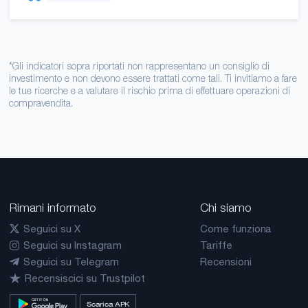
*Gli indicatori sopra riportati non rappresentano un consiglio di
investimento e non devono essere trattati come tali. Ti invitiamo a fare
le tue ricerche e a valutare il rischio prima di effettuare operazioni di
compravendita.
Rimani informato
Chi siamo
Seguici su X
Come funziona
Seguici su Instagram
Tariffe
Seguici su Telegram
Recensioni
Recensiscici su Trustpilot
Scarica APK