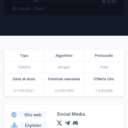
Tipo
Algoritmo
Protocollo
TOKEN
Ethash
PoW
Data di inizio
Fornitura massima
Offerta Circ.
21/03/2021
10,000,000
7,343,636
Social Media
Sito web
Explorer