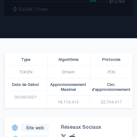
Type
Algorithme
Protocole
TOKEN
Ethash
POS
Date de Début
Approvisionnement
Circ.
Maximal
d'approvisionnement
30/09/2021
19,113,413
22,704,417
Réseaux Sociaux
Site web