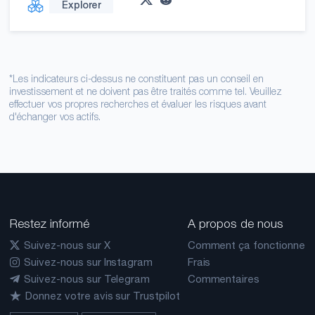
Explorer
*Les indicateurs ci-dessus ne constituent pas un conseil en
investissement et ne doivent pas être traités comme tel. Veuillez
effectuer vos propres recherches et évaluer les risques avant
d'échanger vos actifs.
Restez informé
A propos de nous
Suivez-nous sur X
Comment ça fonctionne
Suivez-nous sur Instagram
Frais
Suivez-nous sur Telegram
Commentaires
Donnez votre avis sur Trustpilot