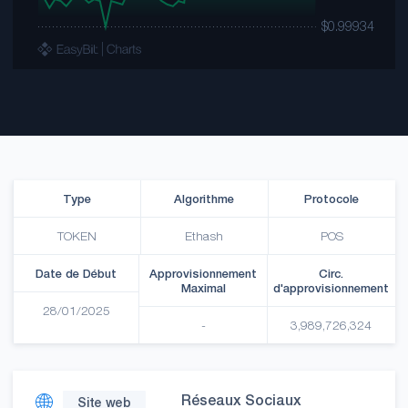
Type
Algorithme
Protocole
TOKEN
Ethash
POS
Date de Début
Approvisionnement
Circ.
Maximal
d'approvisionnement
28/01/2025
-
3,989,726,324
Réseaux Sociaux
Site web