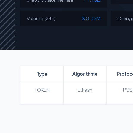
Volume (24h)
$ 3.03M
Chang
Type
Algorithme
Protoc
TOKEN
Ethash
POS