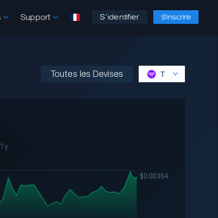
s
Support
S’identifier
S'inscrire
Toutes les Devises
T
1y