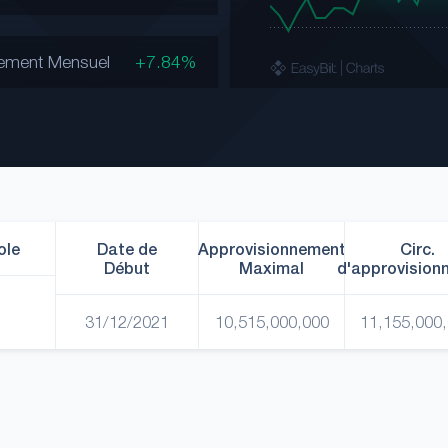
ement Mensuel
+7.84%
ole
Date de
Approvisionnement
Circ.
Début
Maximal
d'approvision
31/12/2021
10,515,000,000
11,155,000