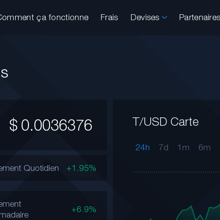
Comment ça fonctionne
Frais
Devises
Partenaire
es
T/USD Carte
$
0.0036376
24h
7d
1m
6m
ment Quotidien
+1.95%
ement
+6.9%
madaire