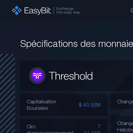
Spécifications des monnai
Threshold
Capitalisation
Change
$ 40.52M
Boursière
Chang
Circ.
T
Hebdo
d'approvisionnement
11.15B