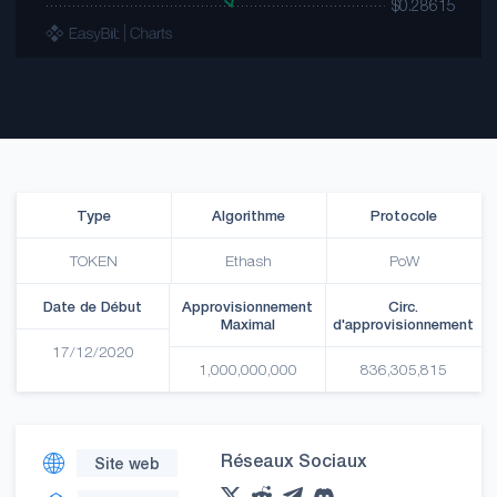
Type
Algorithme
Protocole
TOKEN
Ethash
PoW
Date de Début
Approvisionnement
Circ.
Maximal
d'approvisionnement
17/12/2020
1,000,000,000
836,305,815
Réseaux Sociaux
Site web