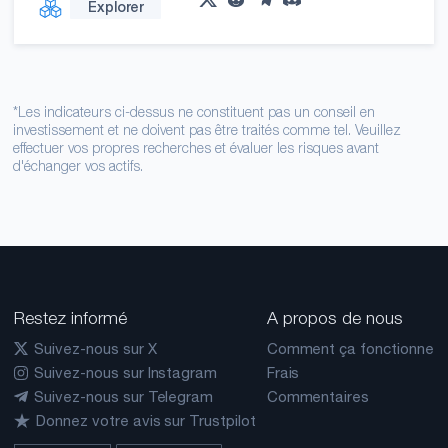
Explorer
*Les indicateurs ci-dessus ne constituent pas un conseil en
investissement et ne doivent pas être traités comme tel. Veuillez
effectuer vos propres recherches et évaluer les risques avant
d'échanger vos actifs.
Restez informé
A propos de nous
Suivez-nous sur X
Comment ça fonctionne
Suivez-nous sur Instagram
Frais
Suivez-nous sur Telegram
Commentaires
Donnez votre avis sur Trustpilot