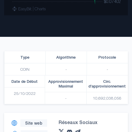
Type
Algorithme
Protocole
COIN
-
-
Date de Début
Approvisionnement
Circ.
Maximal
d'approvisionnement
25/10/2022
-
10,692,038,056
Réseaux Sociaux
Site web