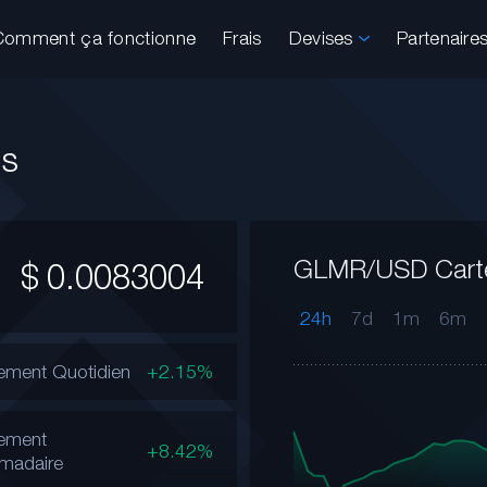
Comment ça fonctionne
Frais
Devises
Partenaire
es
GLMR/USD Cart
$
0.0083004
24h
7d
1m
6m
ment Quotidien
+2.15%
ement
+8.42%
madaire