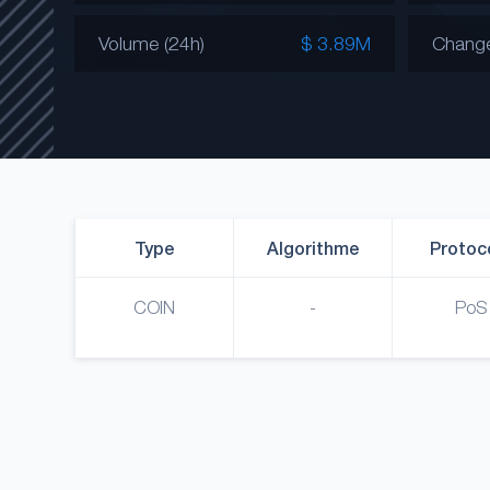
Volume (24h)
$ 3.89M
Chang
Type
Algorithme
Protoc
COIN
-
PoS