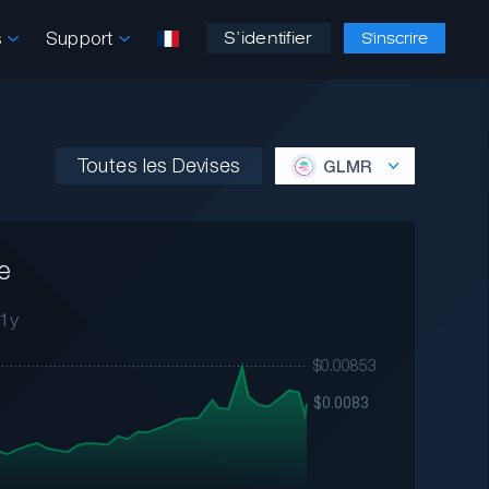
s
Support
S’identifier
S'inscrire
Toutes les Devises
GLMR
e
1y