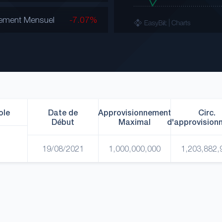
ement Mensuel
-7.07%
ole
Date de
Approvisionnement
Circ.
Début
Maximal
d'approvision
19/08/2021
1,000,000,000
1,203,882,