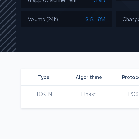
Volume (24h)
$ 5.18M
Chang
Type
Algorithme
Protoc
TOKEN
Ethash
POS