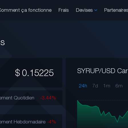
Comment ça fonctionne
Frais
Devises
Partenaire
es
SYRUP/USD Car
$
0.15225
24h
7d
1m
6m
ment Quotidien
-3.44%
ement Hebdomadaire
-4%