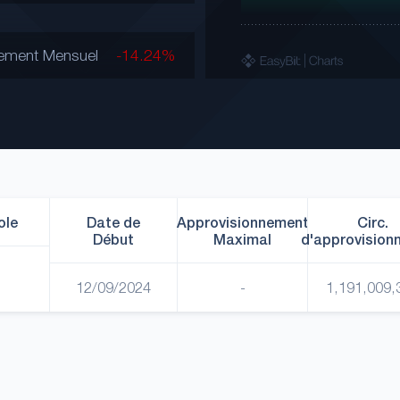
ement Mensuel
-14.24%
ole
Date de
Approvisionnement
Circ.
Début
Maximal
d'approvision
12/09/2024
-
1,191,009,