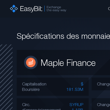
Spécifications des monnai
Maple Finance
Capitalisation
$
Change
Boursière
181.53M
Circ.
SYRUP
Chang
d'approvisionnement
1.19B