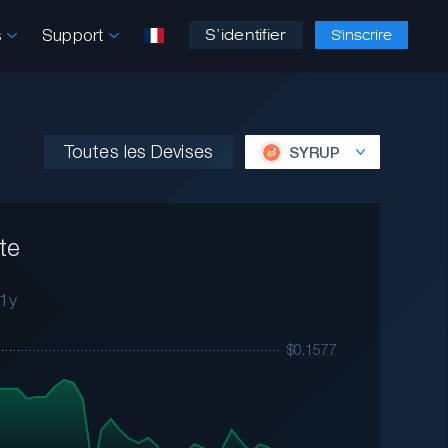
s
Support
S’identifier
S'inscrire
Toutes les Devises
SYRUP
te
1y