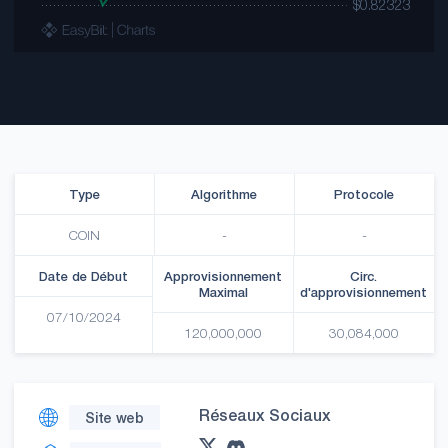
Type
Algorithme
Protocole
COIN
-
-
Date de Début
Approvisionnement
Circ.
Maximal
d'approvisionnement
07/10/2024
120,000,000
30,084,000
Réseaux Sociaux
Site web