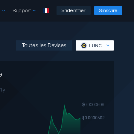
s
Support
S’identifier
S'inscrire
Toutes les Devises
LUNC
e
1y