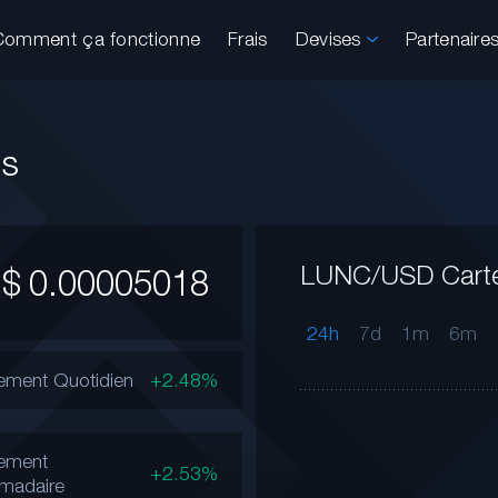
Comment ça fonctionne
Frais
Devises
Partenaire
es
LUNC/USD Cart
$
0.00005018
24h
7d
1m
6m
ment Quotidien
+2.48%
ement
+2.53%
madaire