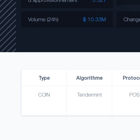
Volume (24h)
$ 10.33M
Chang
Type
Algorithme
Protoc
COIN
Tendermint
POS