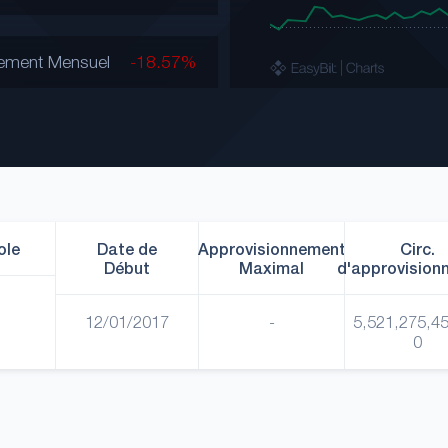
ement Mensuel
-18.57%
ole
Date de
Approvisionnement
Circ.
Début
Maximal
d'approvision
12/01/2017
-
5,521,275,4
0