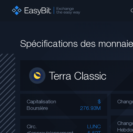
Spécifications des monnai
Terra Classic
Capitalisation
$
Change
Boursière
276.93M
Chang
Circ.
LUNC
Hebdo
d'approvisionnement
5.52T