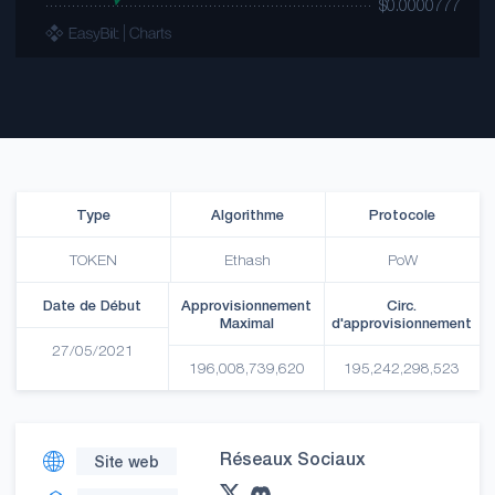
Type
Algorithme
Protocole
TOKEN
Ethash
PoW
Date de Début
Approvisionnement
Circ.
Maximal
d'approvisionnement
27/05/2021
196,008,739,620
195,242,298,523
Réseaux Sociaux
Site web