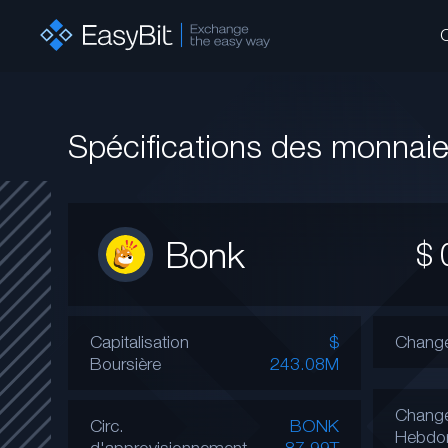
Spécifications des monnai
Bonk
$
Capitalisation
$
Change
Boursière
243.08M
Chang
Circ.
BONK
Hebdo
d'approvisionnement
87.99T