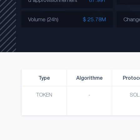
Volume (24h)
$ 25.78M
Chang
Type
Algorithme
Protoc
TOKEN
-
SOL