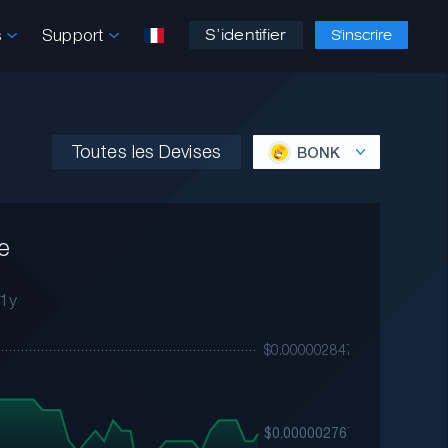
s
Support
S’identifier
S'inscrire
Toutes les Devises
BONK
e
1y