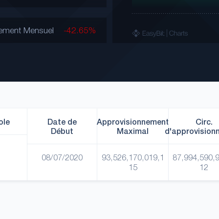
ement Mensuel
-42.65%
ole
Date de
Approvisionnement
Circ.
Début
Maximal
d'approvision
08/07/2020
93,526,170,019,1
87,994,590,
15
12