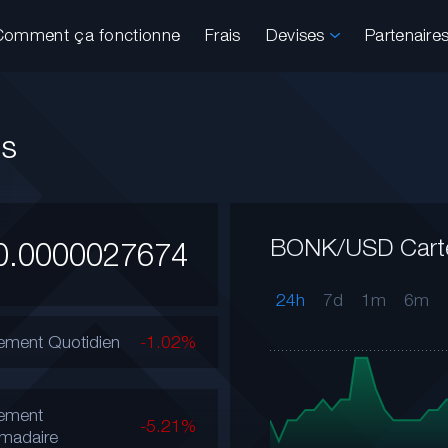
Comment ça fonctionne
Frais
Devises
Partenaire
es
BONK/USD Cart
0.0000027674
24h
7d
1m
6m
ment Quotidien
-1.02%
ement
-5.21%
madaire