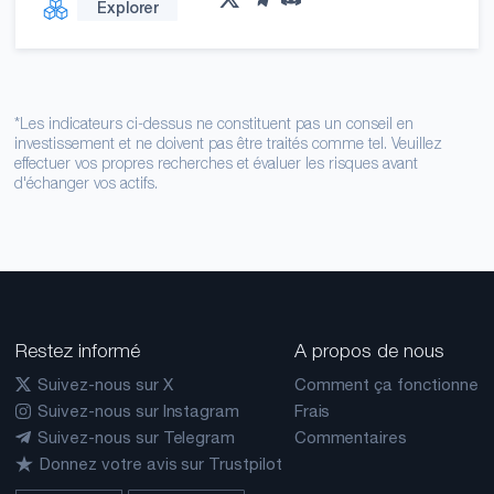
Explorer
*Les indicateurs ci-dessus ne constituent pas un conseil en
investissement et ne doivent pas être traités comme tel. Veuillez
effectuer vos propres recherches et évaluer les risques avant
d'échanger vos actifs.
Restez informé
A propos de nous
Suivez-nous sur X
Comment ça fonctionne
Suivez-nous sur Instagram
Frais
Suivez-nous sur Telegram
Commentaires
Donnez votre avis sur Trustpilot