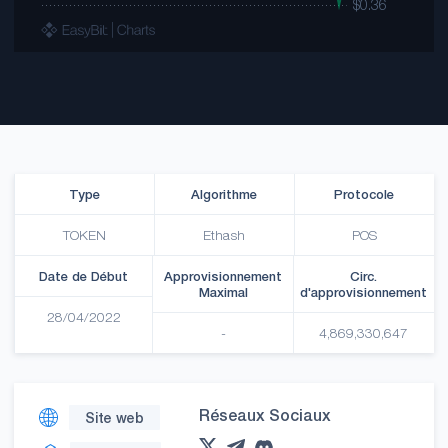
Type
Algorithme
Protocole
TOKEN
Ethash
POS
Date de Début
Approvisionnement
Circ.
Maximal
d'approvisionnement
28/04/2022
-
4,869,330,647
Réseaux Sociaux
Site web