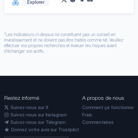
Explorer
*Les indicateurs ci-dessus ne constituent pas un conseil en
investissement et ne doivent pas être traités comme tel. Veuillez
effectuer vos propres recherches et évaluer les risques avant
d'échanger vos actifs.
Restez informé
A propos de nous
Suivez-nous sur X
Comment ça fonctionne
Suivez-nous sur Instagram
Frais
Suivez-nous sur Telegram
Commentaires
Donnez votre avis sur Trustpilot