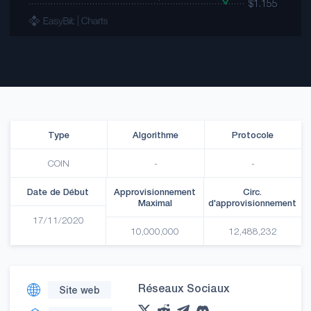
Type
Algorithme
Protocole
COIN
-
-
Date de Début
Approvisionnement
Circ.
Maximal
d'approvisionnement
17/11/2020
10,000,000
12,488,232
Réseaux Sociaux
Site web