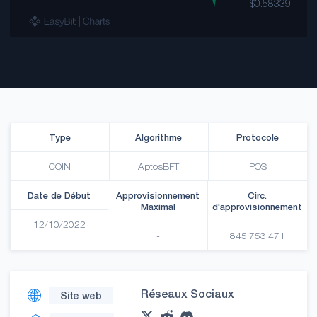
Type
Algorithme
Protocole
COIN
AptosBFT
POS
Date de Début
Approvisionnement
Circ.
Maximal
d'approvisionnement
12/10/2022
-
845,753,471
Réseaux Sociaux
Site web