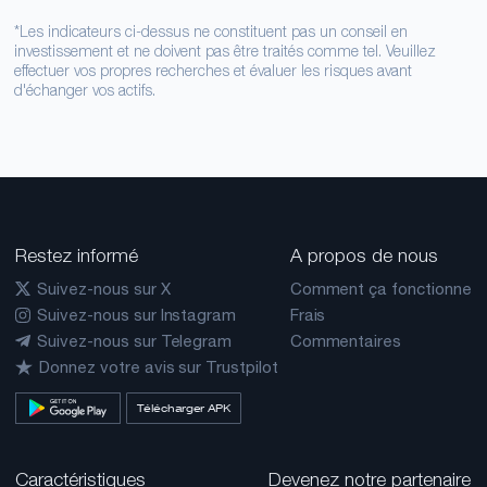
*Les indicateurs ci-dessus ne constituent pas un conseil en
investissement et ne doivent pas être traités comme tel. Veuillez
effectuer vos propres recherches et évaluer les risques avant
d'échanger vos actifs.
Restez informé
A propos de nous
Suivez-nous sur X
Comment ça fonctionne
Suivez-nous sur Instagram
Frais
Suivez-nous sur Telegram
Commentaires
Donnez votre avis sur Trustpilot
Télécharger APK
Caractéristiques
Devenez notre partenaire