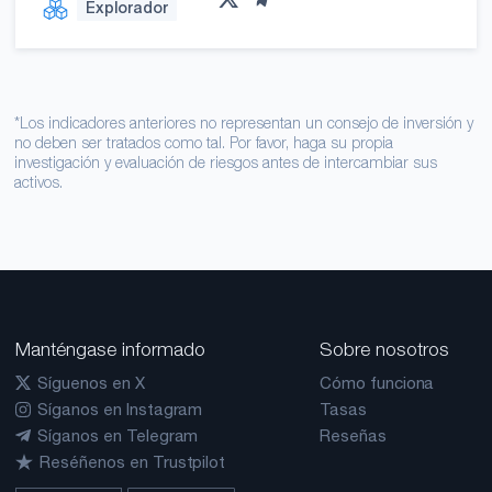
Explorador
*Los indicadores anteriores no representan un consejo de inversión y
no deben ser tratados como tal. Por favor, haga su propia
investigación y evaluación de riesgos antes de intercambiar sus
activos.
Manténgase informado
Sobre nosotros
Síguenos en X
Cómo funciona
Síganos en Instagram
Tasas
Síganos en Telegram
Reseñas
Reséñenos en Trustpilot