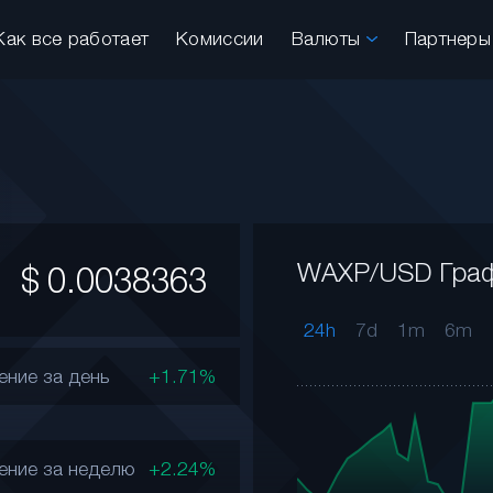
Как все работает
Комиссии
Валюты
Партнер
WAXP/USD Гра
$
0.0038363
24h
7d
1m
6m
ение за день
+1.71%
ение за неделю
+2.24%