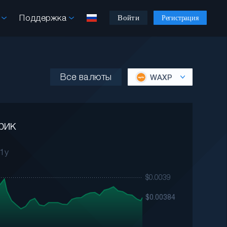
ы
Поддержка
Войти
Регистрация
Все валюты
WAXP
фик
1y