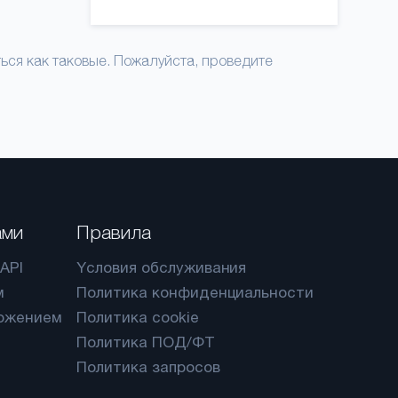
ся как таковые. Пожалуйста, проведите
ами
Правила
API
Yсловия обслуживания
м
Политика конфиденциальности
ожением
Политика cookie
Политика ПОД/ФТ
Политика запросов