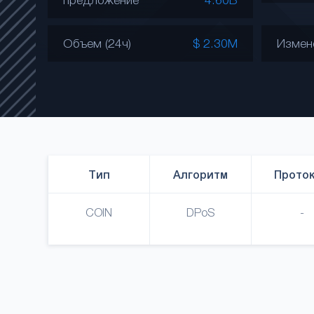
Объем (24ч)
$ 2.30M
Измен
Тип
Алгоритм
Прото
COIN
DPoS
-