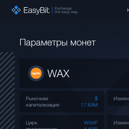
Параметры монет
WAX
Рыночная
$
Измен
капитализация
17.65M
Цирк.
WAXP
Измен
предложение
4.60B