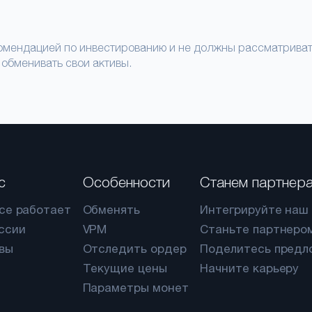
мендацией по инвестированию и не должны рассматривать
 обменивать свои активы.
с
Особенности
Станем партнер
все работает
Обменять
Интегрируйте наш 
ссии
VPM
Станьте партнеро
вы
Отследить ордер
Поделитесь предл
Текущие цены
Начните карьеру
Параметры монет