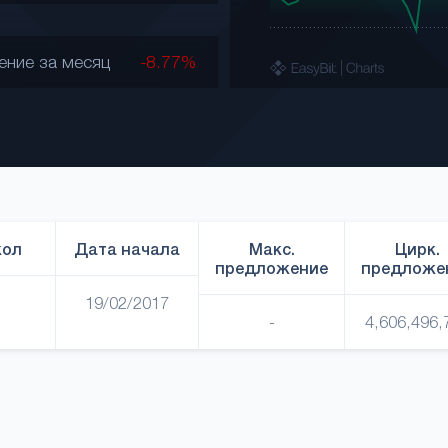
ение за месяц
-8.77%
кол
Дата начала
Макс.
Цирк.
предложение
предложе
19/02/2017
-
4,606,496,