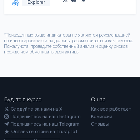
Explorer
*Приведенные выше индикаторы не являются рекомендацией
по инвестированию и не должны рассматриваться как таковые.
Пожалуйста, проведите собственный анализ и оценку рисков,
прежде чем обменивать свои активы.
Будьте в курсе
О нас
Следуйте за нами на X
Как все работает
Подпишитесь на наш Instagram
Комиссии
Подпишитесь на наш Telegram
Отзывы
Оставьте отзыв на Trustpilot