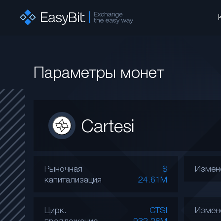
Параметры монет
Cartesi
Рыночная
$
Измен
капитализация
24.61M
Цирк.
CTSI
Измен
предложение
932.26M