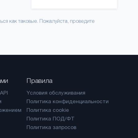
ся как таковые. Пожалуйста, проведите
ами
Правила
API
Yсловия обслуживания
м
Политика конфиденциальности
ожением
Политика cookie
Политика ПОД/ФТ
Политика запросов