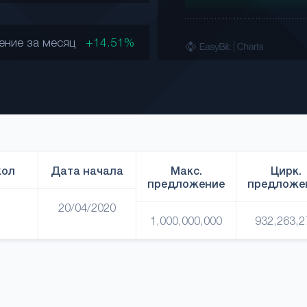
ение за месяц
+14.51%
кол
Дата начала
Макс.
Цирк.
предложение
предложе
20/04/2020
1,000,000,000
932,263,2