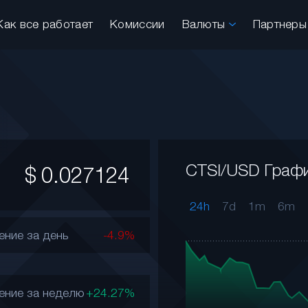
Как все работает
Комиссии
Валюты
Партнер
CTSI/USD Граф
$
0.027124
24h
7d
1m
6m
ение за день
-4.9%
ение за неделю
+24.27%