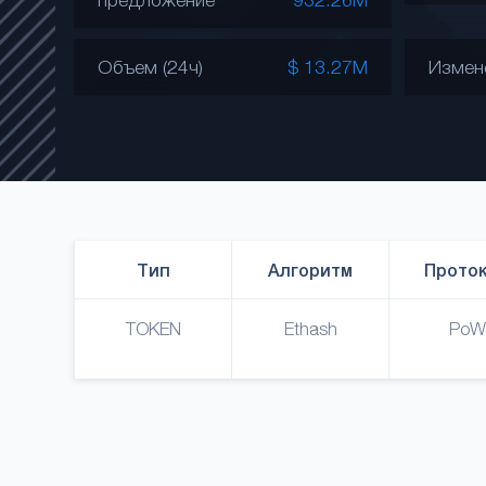
Объем (24ч)
$ 13.27M
Измен
Тип
Алгоритм
Прото
TOKEN
Ethash
PoW