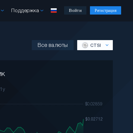
ы
Поддержка
Войти
Регистрация
Все валюты
CTSI
ик
1y