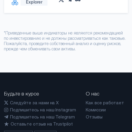
Explorer
*Приведенные выше индикаторы не являются рекомендацией
по инвестированию и не должны рассматриваться как таковые.
Пожалуйста, проведите собственный анализ и оценку рисков,
прежде чем обменивать свои активы.
Будьте в курсе
О нас
Следуйте за нами на X
Как все работает
Подпишитесь на наш Instagram
Комиссии
Подпишитесь на наш Telegram
Отзывы
Оставьте отзыв на Trustpilot