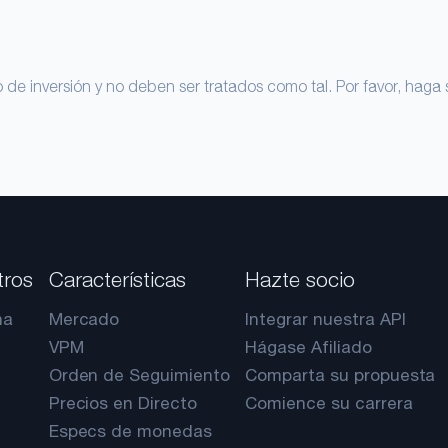
de inversión y no deben ser tratados como tal. Por favor, haga 
tros
Características
Hazte socio
na
Mercado
Integrar nuestra API
VPM
Hágase Afiliado
Orden de Seguimiento
Comparta su propuesta
Precios en Directo
Comience su carrera
Especs de monedas