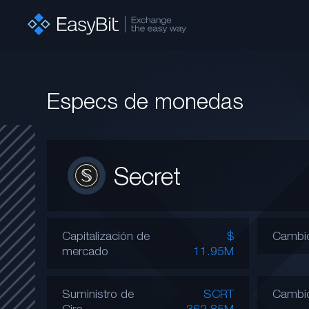
Especs de monedas
Secret
Capitalización de
$
Cambio
mercado
11.95M
Suministro de
SCRT
Cambi
Circ.
362.85M