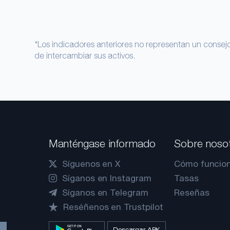
*Los indicadores anteriores no representan un consejo 
de intercambiar sus activos.
Manténgase informado
Sobre noso
Síguenos en X
Cómo funcio
Síganos en Instagram
Tasas
Síganos en Telegram
Reseñas
Reséñenos en Trustpilot
Descargar APK