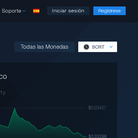
Soporte
Iniciar sesión
Regístrese
Todas las Monedas
SCRT
co
1y