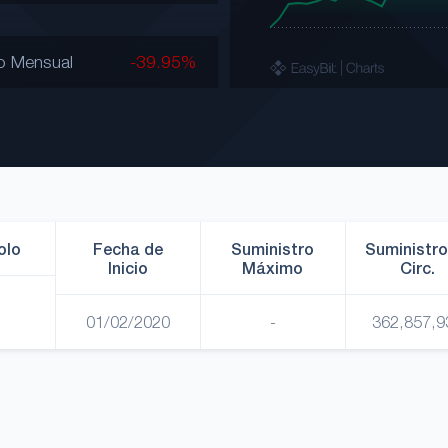
o Mensual
-39.95%
olo
Fecha de
Suministro
Suministro
Inicio
Máximo
Circ.
01/02/2020
-
362,857,9