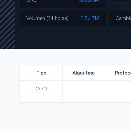
Volumen (24 horas)
$ 5.47M
Cambi
Tipo
Algoritmo
Protoc
COIN
-
-