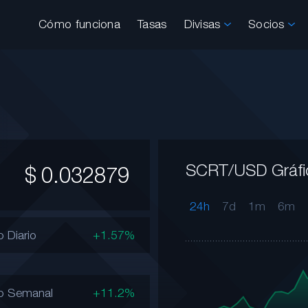
Cómo funciona
Tasas
Divisas
Socios
SCRT/USD Gráfi
$
0.032879
24h
7d
1m
6m
 Diario
+1.57%
o Semanal
+11.2%